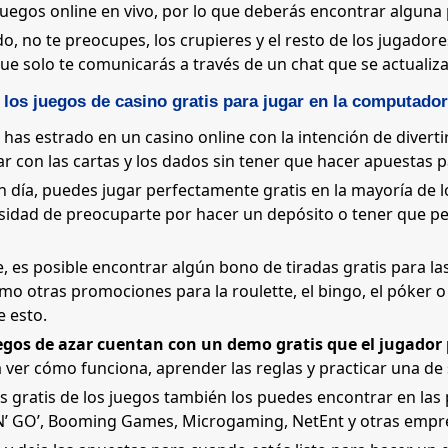
juegos online en vivo, por lo que deberás encontrar alguna
ido, no te preocupes, los crupieres y el resto de los jugado
que solo te comunicarás a través de un chat que se actualiza
 los juegos de casino gratis para jugar en la computado
 has estrado en un casino online con la intención de diverti
ar con las cartas y los dados sin tener que hacer apuestas p
n día, puedes jugar perfectamente gratis en la mayoría de lo
esidad de preocuparte por hacer un depósito o tener que pe
 es posible encontrar algún bono de tiradas gratis para l
como otras promociones para la roulette, el bingo, el póker 
 esto.
gos de azar cuentan con un demo gratis que el jugador
 ver cómo funciona, aprender las reglas y practicar una de 
 gratis de los juegos también los puedes encontrar en las
N’ GO’, Booming Games, Microgaming, NetEnt y otras empr