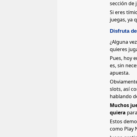
sección de 
Si eres tím
juegas, ya 
Disfruta de
¿Alguna vez
quieres jug
Pues, hoy e
es, sin nec
apuesta.
Obviamente,
slots, así 
hablando de
Muchos jue
quiera
para
Estos demos
como Play 