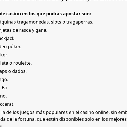
de casino en los que podrás apostar son:
quinas tragamonedas, slots o tragaperras.
rjetas de rasca y gana.
ackjack.
deo póker.
ker.
leta o roulette.
aps o dados.
ngo.
c Bo.
no.
ccarat.
de la de los juegos más populares en el casino online, sin e
da de la fortuna, que están disponibles solo en los mejores 
e.