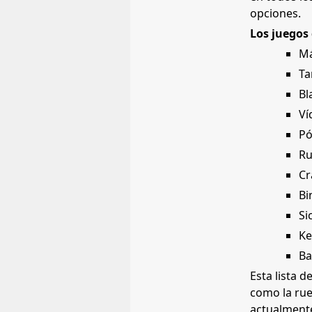
opciones.
Los juegos 
Má
Ta
Bl
Ví
Pó
Ru
Cr
Bi
Si
Ke
Ba
Esta lista 
como la rue
actualment