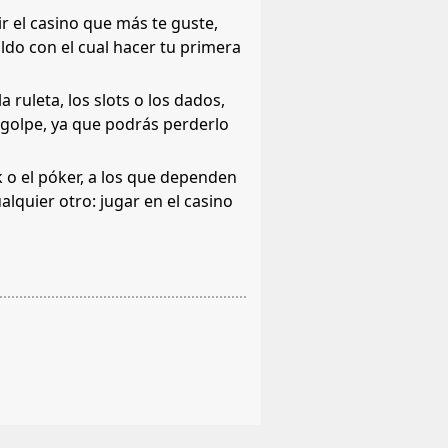
r el casino que más te guste,
ldo con el cual hacer tu primera
ruleta, los slots o los dados,
 golpe, ya que podrás perderlo
k o el póker, a los que dependen
ualquier otro: jugar en el casino