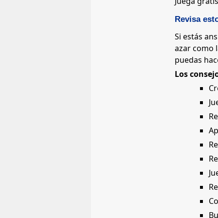
Juega grati
Revisa est
Si estás an
azar como l
puedas hac
Los consejo
Cr
Ju
Re
Ap
Re
Re
Ju
Re
Co
Bu