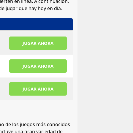
erten en línea. A continuación,
de jugar que hay hoy en día.
JUGAR AHORA
JUGAR AHORA
JUGAR AHORA
no de los juegos más conocidos
 incluye una gran variedad de