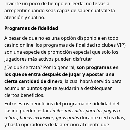
invierte un poco de tiempo en leerla: no te vas a
arrepentir cuando seas capaz de saber cuál vale la
atención y cuál no.
Programas de fidelidad
A pesar de que no es una opción disponible en todo
casino online, los programas de fidelidad (o clubes VIP)
son una especie de promoción especial que solo los
jugadores más activos pueden disfrutar.
¿De qué se trata? Por lo general,
son programas en
los que se entra después de jugar y apostar una
cierta cantidad de dinero
, la cual habrá servido para
acumular puntos que te ayudarán a desbloquear
ciertos beneficios.
Entre estos beneficios del programa de fidelidad del
casino pueden estar
límites más altos para tus pagos o
retiros, bonos exclusivos, giros gratis
durante ciertos días,
y hasta operadores de la atención al cliente que