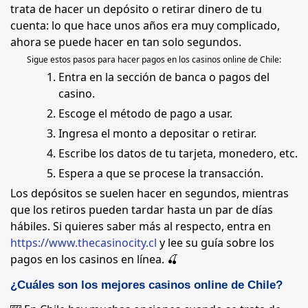
trata de hacer un depósito o retirar dinero de tu
cuenta: lo que hace unos años era muy complicado,
ahora se puede hacer en tan solo segundos.
Sigue estos pasos para hacer pagos en los casinos online de Chile:
Entra en la sección de banca o pagos del
casino.
Escoge el método de pago a usar.
Ingresa el monto a depositar o retirar.
Escribe los datos de tu tarjeta, monedero, etc.
Espera a que se procese la transacción.
Los depósitos se suelen hacer en segundos, mientras
que los retiros pueden tardar hasta un par de días
hábiles. Si quieres saber más al respecto, entra en
https://www.thecasinocity.cl
y lee su guía sobre los
pagos en los casinos en línea. 🍒
¿Cuáles son los mejores casinos online de Chile?