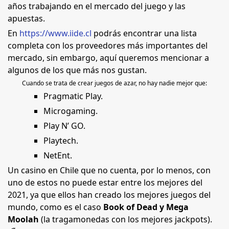
años trabajando en el mercado del juego y las
apuestas.
En
https://www.iide.cl
podrás encontrar una lista
completa con los proveedores más importantes del
mercado, sin embargo, aquí queremos mencionar a
algunos de los que más nos gustan.
Cuando se trata de crear juegos de azar, no hay nadie mejor que:
Pragmatic Play.
Microgaming.
Play N’ GO.
Playtech.
NetEnt.
Un casino en Chile que no cuenta, por lo menos, con
uno de estos no puede estar entre los mejores del
2021, ya que ellos han creado los mejores juegos del
mundo, como es el caso
Book of Dead y Mega
Moolah
(la tragamonedas con los mejores jackpots).