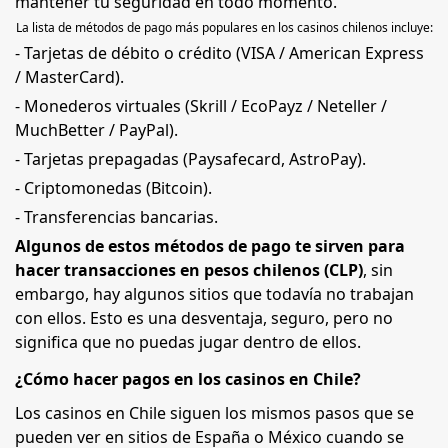
mantener tu seguridad en todo momento.
La lista de métodos de pago más populares en los casinos chilenos incluye:
- Tarjetas de débito o crédito (VISA / American Express
/ MasterCard).
- Monederos virtuales (Skrill / EcoPayz / Neteller /
MuchBetter / PayPal).
- Tarjetas prepagadas (Paysafecard, AstroPay).
- Criptomonedas (Bitcoin).
- Transferencias bancarias.
Algunos de estos métodos de pago te sirven para
hacer transacciones en pesos chilenos (CLP)
, sin
embargo, hay algunos sitios que todavía no trabajan
con ellos. Esto es una desventaja, seguro, pero no
significa que no puedas jugar dentro de ellos.
¿Cómo hacer pagos en los casinos en Chile?
Los casinos en Chile siguen los mismos pasos que se
pueden ver en sitios de España o México cuando se