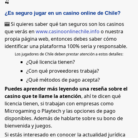
🍒
¿Es seguro jugar en un casino online de Chile?
🎰 Si quieres saber qué tan seguros son los casinos
que verás en
www.casinoonlinechile.info
o nuestra
propia página web, entonces debes saber cómo
identificar una plataforma 100% seria y responsable.
Los jugadores de Chile deben prestar atención a estos detalles:
¿Qué licencia tienen?
¿Con qué proveedores trabaja?
¿Qué métodos de pago acepta?
Puedes aprender más leyendo una reseña sobre el
casino que te llame la atención
, ahí te dicen qué
licencia tienen, si trabajan con empresas como
Microgaming o Playtech y las opciones de pago
disponibles. Además de hablarte sobre su bono de
bienvenida y juegos.
Si estás interesado en conocer la actualidad jurídica