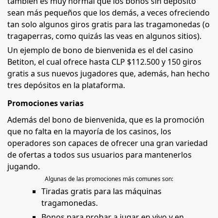
también es muy normal que los bonos sin depósito
sean más pequeños que los demás, a veces ofreciendo
tan solo algunos giros gratis para las tragamonedas (o
tragaperras, como quizás las veas en algunos sitios).
Un ejemplo de bono de bienvenida es el del casino
Betiton, el cual ofrece hasta CLP $112.500 y 150 giros
gratis a sus nuevos jugadores que, además, han hecho
tres depósitos en la plataforma.
Promociones varias
Además del bono de bienvenida, que es la promoción
que no falta en la mayoría de los casinos, los
operadores son capaces de ofrecer una gran variedad
de ofertas a todos sus usuarios para mantenerlos
jugando.
Algunas de las promociones más comunes son:
Tiradas gratis para las máquinas
tragamonedas.
Bonos para probar a jugar en vivo y en