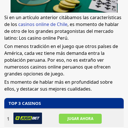
Si en un artículo anterior citábamos las características
de los
casinos online de Chile
, es momento de hablar
de otro de los grandes protagonistas del mercado
latino: Los casino online Perú.
Con menos tradición en el juego que otros países de
América, cada vez tiene más demanda entra la
población peruana. Por eso, no es extraño ver
numerosos casinos online peruanos que ofrecen
grandes opciones de juego.
Es momento de hablar más en profundidad sobre
ellos, y destacar sus mejores cualidades.
TOP 3 CASINOS
1
JUGAR AHORA