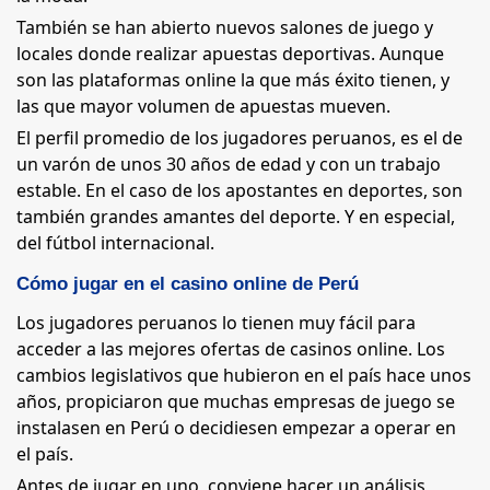
También se han abierto nuevos salones de juego y
locales donde realizar apuestas deportivas. Aunque
son las plataformas online la que más éxito tienen, y
las que mayor volumen de apuestas mueven.
El perfil promedio de los jugadores peruanos, es el de
un varón de unos 30 años de edad y con un trabajo
estable. En el caso de los apostantes en deportes, son
también grandes amantes del deporte. Y en especial,
del fútbol internacional.
Cómo jugar en el casino online de Perú
Los jugadores peruanos lo tienen muy fácil para
acceder a las mejores ofertas de casinos online. Los
cambios legislativos que hubieron en el país hace unos
años, propiciaron que muchas empresas de juego se
instalasen en Perú o decidiesen empezar a operar en
el país.
Antes de jugar en uno, conviene hacer un análisis