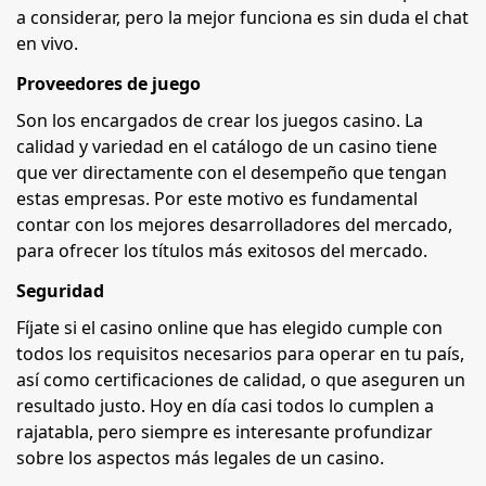
a considerar, pero la mejor funciona es sin duda el chat
en vivo.
Proveedores de juego
Son los encargados de crear los juegos casino. La
calidad y variedad en el catálogo de un casino tiene
que ver directamente con el desempeño que tengan
estas empresas. Por este motivo es fundamental
contar con los mejores desarrolladores del mercado,
para ofrecer los títulos más exitosos del mercado.
Seguridad
Fíjate si el casino online que has elegido cumple con
todos los requisitos necesarios para operar en tu país,
así como certificaciones de calidad, o que aseguren un
resultado justo. Hoy en día casi todos lo cumplen a
rajatabla, pero siempre es interesante profundizar
sobre los aspectos más legales de un casino.