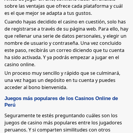
sobre las ventajas que ofrece cada plataforma y cuál
es el que mejor se adapta a tus gustos.
Cuando hayas decidido el casino en cuestión, solo has
de registrarse a través de su página web. Para ello, hay
que rellenar una serie de datos personales, y elegir un
nombre de usuario y contraseña. Una vez concluido
este paso, recibirás un correo diciendo que tu cuenta
ha sido activada. Y ya podrás empezar a jugar en el
casino online.
Un proceso muy sencillo y rápido que se culminará,
una vez hagas un depósito en tu cuenta y puedes
acceder al bono bienvenida.
Juegos más populares de los Casinos Online de
Perú
Seguramente te estés preguntando cuáles son los
juegos de casino más populares entre los jugadores
peruanos. Y si comparten similitudes con otros