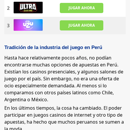
2
JUGAR AHORA
3
JUGAR AHORA
Tradición de la industria del juego en Perú
Hasta hace relativamente pocos años, no podían
encontrarse muchas opciones de apuestas en Perú.
Existían los casinos presenciales, y algunos salones de
juego por el país. Sin embargo, no era una oferta de
ocio especialmente demandada. Al menos si lo
comparamos con otros países latinos como Chile,
Argentina o México.
En los últimos tiempos, la cosa ha cambiado. El poder
participar en juegos casinos de internet y otro tipo de
apuestas, ha hecho que muchos peruanos se sumen a
la moda.