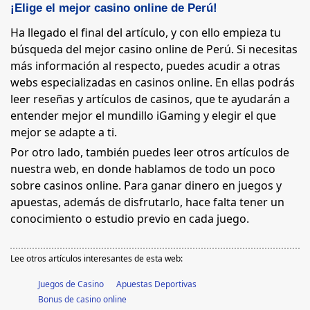
¡Elige el mejor casino online de Perú!
Ha llegado el final del artículo, y con ello empieza tu
búsqueda del mejor casino online de Perú. Si necesitas
más información al respecto, puedes acudir a otras
webs especializadas en casinos online. En ellas podrás
leer reseñas y artículos de casinos, que te ayudarán a
entender mejor el mundillo iGaming y elegir el que
mejor se adapte a ti.
Por otro lado, también puedes leer otros artículos de
nuestra web, en donde hablamos de todo un poco
sobre casinos online. Para ganar dinero en juegos y
apuestas, además de disfrutarlo, hace falta tener un
conocimiento o estudio previo en cada juego.
Lee otros artículos interesantes de esta web:
Juegos de Casino
Apuestas Deportivas
Bonus de casino online