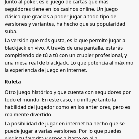
Junto al poker, es el juego de cartas que más
seguidores tiene en los casinos online. Un juego
clásico que gracias a poder jugar a todo tipo de
versiones y variantes, ha hecho que su popularidad
suba.
La versión que más gusta, es la que permite jugar al
blackjack en vivo. A través de una pantalla, estarás
compitiendo de tú a tú con un crupier profesional, y
una mesa real de blackjack. Lo que potencia al máximo
la experiencia de juego en internet.
Ruleta
Otro juego histórico y que cuenta con seguidores por
todo el mundo. En este caso, no influye tanto la
habilidad del jugador como en los anteriores, pero es
realmente divertido.
La posibilidad de jugar en internet ha hecho que se
puede jugar a varias versiones. Por lo que puedes
elegir tu favorita y especializarte en ella.